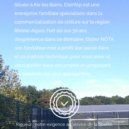
Située à Aix les Bains, Clor’Alp est une
entreprise familiale spécialisée dans la
commercialisation de clôture sur la région
Rhône-Alpes. Fort de ses 30 ans
d’expérience dans ce domaine, Didier NOTA
son fondateur met à profit son savoir-faire
et sa maîtrise technique pour vous aider et
vous guider dans vos projets en proposant
les solutions les plus appropriées.
Rigueur : notre exigence au service de la qualité.