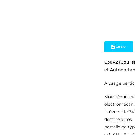
C30R2
C30R2 (Coulis
et Autoportan
A usage particu
Motoréducteu
electromécan
irréversible 24
destiné à nos
portails de typ
C01 ALU, A01 