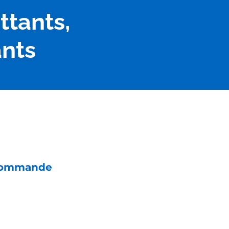
ttants,
ants
 commande