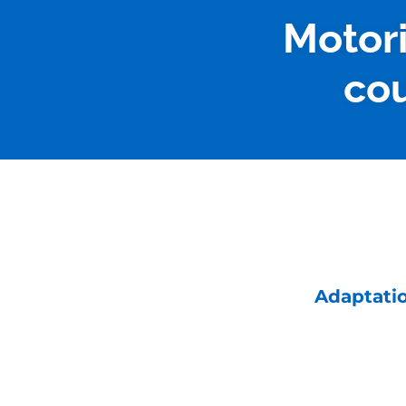
Motori
cou
Adaptati