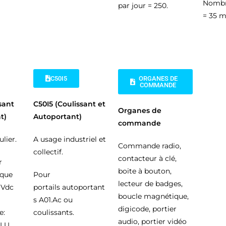
Nombr
par jour = 250.
= 35 m
C50I5
ORGANES DE
COMMANDE
sant
C50I5 (Coulissant et
Organes de
t)
Autoportant)
commande
lier.
A usage industriel et
Commande radio,
collectif.
contacteur à clé,
r
boite à bouton,
ique
Pour
lecteur de badges,
 Vdc
portails autoportant
boucle magnétique,
s A01.Ac ou
digicode, portier
e:
coulissants.
audio, portier vidéo
ALU,