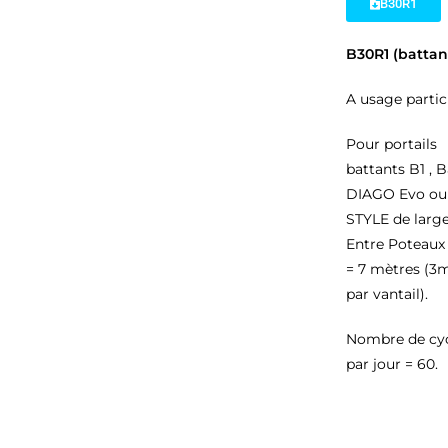
B30R1
B30R1 (battan
A usage particu
Pour portails
battants B1 , 
DIAGO Evo ou
STYLE de larg
Entre Poteaux
= 7 mètres (3
par vantail).
Nombre de cy
par jour = 60.