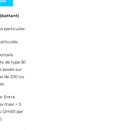
50I4
(battant)
e particulier.
articulés.
ortails
ts de type B1
le posés sur
x de 200 ou
es.
r Entre
x maxi = 5
s (2m50 par
).