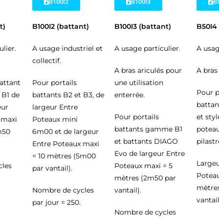
B100I2
B100I3
B
t)
B100I2 (battant)
B100I3 (battant)
B50I4 
lier.
A usage industriel et
A usage particulier.
A usag
collectif.
A bras ariculés pour
A bras 
Battant
Pour portails
une utilisation
Pour p
 B1 de
battants B2 et B3, de
enterrée.
battan
eur
largeur Entre
Pour portails
et sty
 maxi
Poteaux mini
battants gamme B1
poteau
m50
6m00 et de largeur
et battants DIAGO
pilastr
Entre Poteaux maxi
Evo de largeur Entre
= 10 mètres (5m00
Largeu
cles
Poteaux maxi = 5
par vantail).
Poteau
mètres (2m50 par
mètre
Nombre de cycles
vantail).
vantail
par jour = 250.
Nombre de cycles