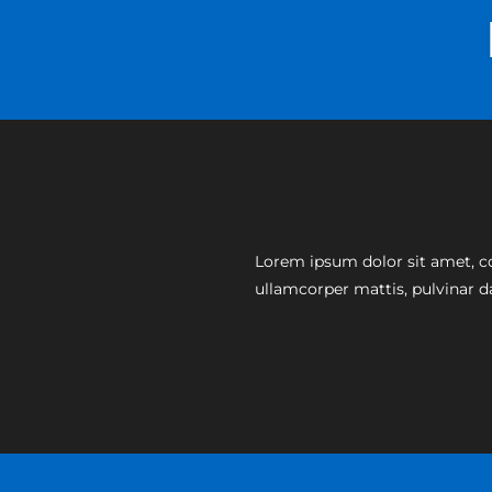
Lorem ipsum dolor sit amet, cons
ullamcorper mattis, pulvinar d