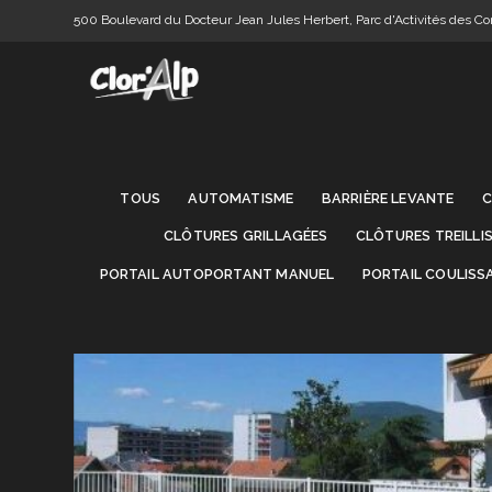
Skip
500 Boulevard du Docteur Jean Jules Herbert, Parc d'Activités des Com
to
content
TOUS
AUTOMATISME
BARRIÈRE LEVANTE
C
CLÔTURES GRILLAGÉES
CLÔTURES TREILLI
PORTAIL AUTOPORTANT MANUEL
PORTAIL COULIS