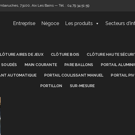
baruches, 73100, Aix Les Bains — Tél. : 04 79 34 51 59
Entreprise
Négoce
Les produits
Secteurs d'in
LÔTURE AIRES DE JEUX
CLÔTURE BOIS
CLÔTURE HAUTE SÉCURI
S SOUDÉS
MAIN COURANTE
PARE BALLONS
PORTAIL ALUMIN
SANT AUTOMATIQUE
PORTAIL COULISSANT MANUEL
PORTAIL PI
PORTILLON
SUR-MESURE